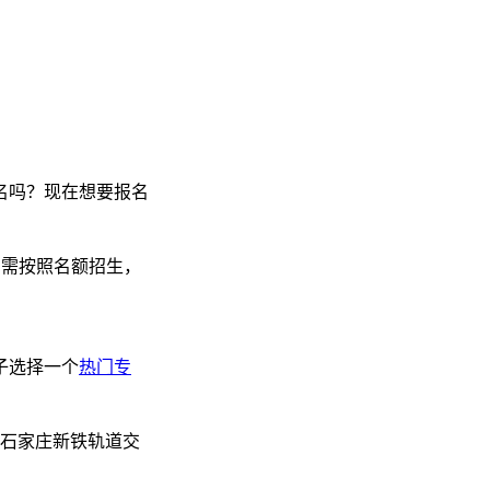
名吗？现在想要报名
划需按照名额招生，
子选择一个
热门专
校。石家庄新铁轨道交