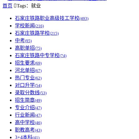
首页

Tags：就业
石家庄铁路职业高级技工学校
(493)
学校新闻
(216)
石家庄铁路学校
(215)
中考
(95)
高职单招
(75)
石家庄铁路中专学校
(74)
招生要求
(69)
河北单招
(67)
热门专业
(62)
对口升学
(54)
录取分数线
(53)
招生简章
(49)
专业介绍
(47)
行业新闻
(47)
高中学校
(46)
职教高考
(43)
3+4本科
(41)