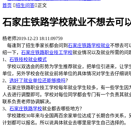
首页

招生问答

正文
石家庄铁路学校就业不想去可
杨老师
2019-12-23 18:11:09
759
每逢到了招生季家长都会问到
石家庄铁路学校就业
不想去可
绍一下，
石家庄铁路职业技工学校
就业情况以及就业所需的问
1、
石铁技校就业模式
学校以双选会的形势为学生推荐就业，把单位引进来，让学生
单位，另外学校会在就业前将单位的具体情况对学生去仔细说
2、
选好了就业单位还能够换吗
？
石家庄铁路职业技工学校每年就业学生较多，有一些学生因为
人去进行调整即可。学校对每位同学都会专门有一个负责其就
联系负责老师协调解决。
3、
石家庄铁路学校
就业都去哪些地方？
学校建校30年来与全国两百余家单位达成了长期合作关系，
计划都可以报名。所以说具体就业去哪里是学生自己选择的。