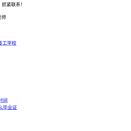
，抓紧联系！
老师
技工学校
时间
么毕业证