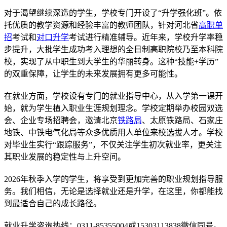
对于渴望继续深造的学生，学校专门开设了“升学强化班”。依
托优质的教学资源和经验丰富的教师团队，针对河北省
高职单
招
考试和
对口升学
考试进行精准辅导。近年来，学校升学率稳
步提升，大批学生成功考入理想的全日制高职院校乃至本科院
校，实现了从中职生到大学生的华丽转身。这种“技能+学历”
的双重保障，让学生的未来发展拥有更多可能性。
在就业方面，学校设有专门的就业指导中心，从入学第一课开
始，就为学生植入职业生涯规划理念。学校定期举办校园双选
会、企业专场招聘会，邀请北京
铁路局
、太原铁路局、石家庄
地铁、中铁电气化局等众多优质用人单位来校选拔人才。学校
对毕业生实行“跟踪服务”，不仅关注学生初次就业率，更关注
其职业发展的稳定性与上升空间。
2026年秋季入学的学生，将享受到更加完善的职业规划指导服
务。我们相信，无论是选择就业还是升学，在这里，你都能找
到最适合自己的成长路径。
就业升学咨询热线：0311-85355004或15303113838微信同号。