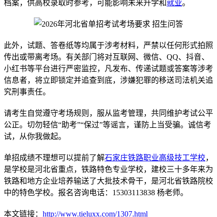
档案，供高校录取时参考，可能影响未来升学和
就业
。
此外，试题、答卷纸等均属于涉考材料，严禁以任何形式拍照
传出或带离考场。有关部门将对互联网、微信、QQ、抖音、
小红书等平台进行严密监控，凡发布、传递试题或答案等涉考
信息者，将立即锁定并追查到底，涉嫌犯罪的移送司法机关追
究刑事责任。
请考生自觉遵守考场规则，服从监考管理，共同维护考试公平
公正。切勿轻信“助考”“保过”等谣言，谨防上当受骗。诚信考
试，从你我做起。
单招成绩不理想可以提前了解
石家庄铁路职业高级技工学校
，
是学校是河北省重点，铁路特色专业学校，建校三十多年来为
铁路和地方企业培养输送了大批技术骨干，是河北省铁路院校
中的特色学校。报名咨询电话：15303113838 杨老师。
本文链接：
http://www.tieluxx.com/1307.html