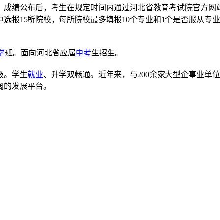
。成绩公布后，考生在规定时间内通过河北省教育考试院官方网
选报15所院校，每所院校最多填报10个专业和1个是否服从专
学
班。面向河北省应届
中考
生招生。
级。学生
就业
、升学双畅通。近年来，与200余家大型企事业单
阔的发展平台。