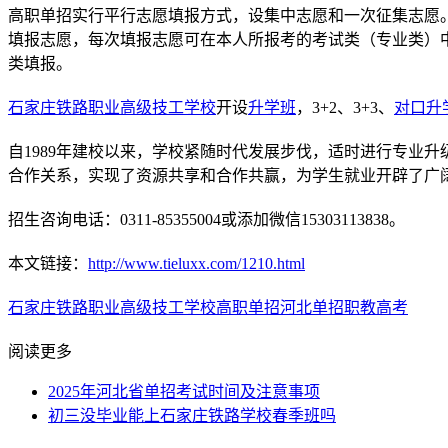
高职单招实行平行志愿填报方式，设集中志愿和一次征集志愿
填报志愿，每次填报志愿可在本人所报考的考试类（专业类）中
类填报。
石家庄铁路职业高级技工学校
开设
升学班
，3+2、3+3、
对口升
自1989年建校以来，学校紧随时代发展步伐，适时进行专业升
合作关系，实现了资源共享和合作共赢，为学生就业开辟了广
招生咨询电话：0311-85355004或添加微信15303113838。
本文链接：
http://www.tieluxx.com/1210.html
石家庄铁路职业高级技工学校
高职单招
河北单招
职教高考
阅读更多
2025年河北省单招考试时间及注意事项
初三没毕业能上石家庄铁路学校春季班吗