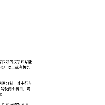
有良好的汉字读写能
习1年以上或者机务
用百分制，其中行车
、驾驶两个科目，每
试。
，提前熟知驾驶技