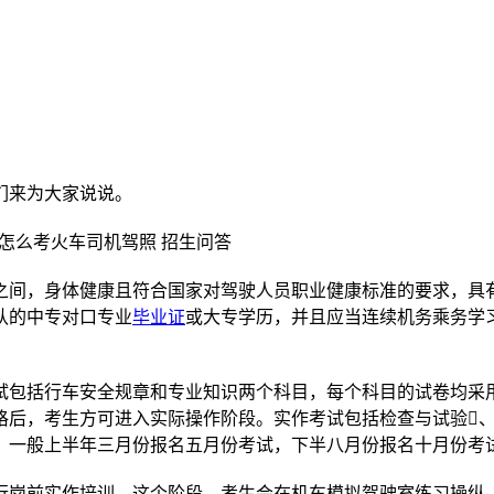
们来为大家说说。
岁之间，身体健康且符合国家对驾驶人员职业健康标准的要求，具
认的中专对口专业
毕业证
或大专学历，并且应当连续机务乘务学
试包括行车安全规章和专业知识两个科目，每个科目的试卷均采
合格后，考生方可进入实际操作阶段。实作考试包括检查与试验
次，一般上半年三月份报名五月份考试，下半八月份报名十月份考
行岗前实作培训。这个阶段，考生会在机车模拟驾驶室练习操纵