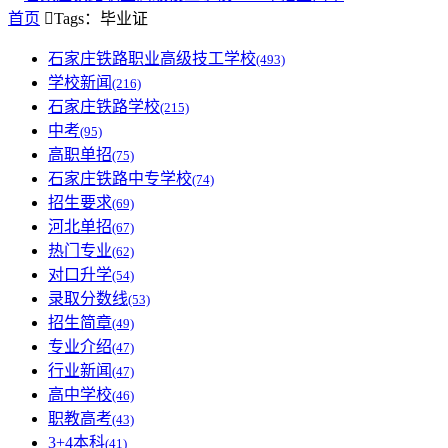
首页

Tags：毕业证
石家庄铁路职业高级技工学校
(493)
学校新闻
(216)
石家庄铁路学校
(215)
中考
(95)
高职单招
(75)
石家庄铁路中专学校
(74)
招生要求
(69)
河北单招
(67)
热门专业
(62)
对口升学
(54)
录取分数线
(53)
招生简章
(49)
专业介绍
(47)
行业新闻
(47)
高中学校
(46)
职教高考
(43)
3+4本科
(41)