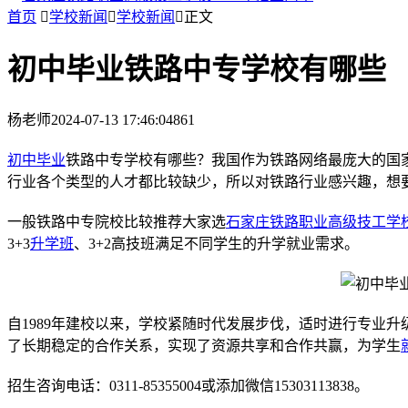
首页

学校新闻

学校新闻

正文
初中毕业铁路中专学校有哪些
杨老师
2024-07-13 17:46:04
861
初中毕业
铁路中专学校有哪些？我国作为铁路网络最庞大的国
行业各个类型的人才都比较缺少，所以对铁路行业感兴趣，想
一般铁路中专院校比较推荐大家选
石家庄铁路职业高级技工学
3+3
升学班
、3+2高技班满足不同学生的升学就业需求。
自1989年建校以来，学校紧随时代发展步伐，适时进行专业升
了长期稳定的合作关系，实现了资源共享和合作共赢，为学生
招生咨询电话：0311-85355004或添加微信15303113838。