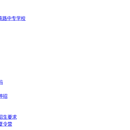
铁路中专学校
吗
停招
招生要求
夏令营