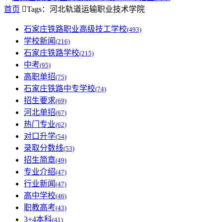
首页

Tags：河北轨道运输职业技术学院
石家庄铁路职业高级技工学校
(493)
学校新闻
(216)
石家庄铁路学校
(215)
中考
(95)
高职单招
(75)
石家庄铁路中专学校
(74)
招生要求
(69)
河北单招
(67)
热门专业
(62)
对口升学
(54)
录取分数线
(53)
招生简章
(49)
专业介绍
(47)
行业新闻
(47)
高中学校
(46)
职教高考
(43)
3+4本科
(41)