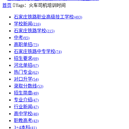
首页

Tags：火车司机培训时间
石家庄铁路职业高级技工学校
(493)
学校新闻
(216)
石家庄铁路学校
(215)
中考
(95)
高职单招
(75)
石家庄铁路中专学校
(74)
招生要求
(69)
河北单招
(67)
热门专业
(62)
对口升学
(54)
录取分数线
(53)
招生简章
(49)
专业介绍
(47)
行业新闻
(47)
高中学校
(46)
职教高考
(43)
3+4本科
(41)