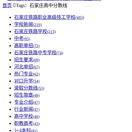
首页

Tags：石家庄高中分数线
石家庄铁路职业高级技工学校
(493)
学校新闻
(216)
石家庄铁路学校
(215)
中考
(95)
高职单招
(75)
石家庄铁路中专学校
(74)
招生要求
(69)
河北单招
(67)
热门专业
(62)
对口升学
(54)
录取分数线
(53)
招生简章
(49)
专业介绍
(47)
行业新闻
(47)
高中学校
(46)
职教高考
(43)
3+4本科
(41)