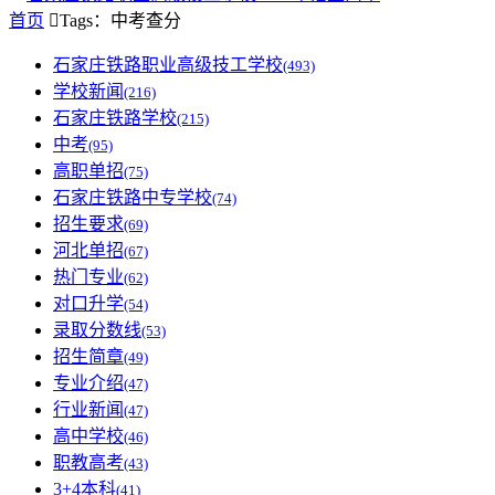
首页

Tags：中考查分
石家庄铁路职业高级技工学校
(493)
学校新闻
(216)
石家庄铁路学校
(215)
中考
(95)
高职单招
(75)
石家庄铁路中专学校
(74)
招生要求
(69)
河北单招
(67)
热门专业
(62)
对口升学
(54)
录取分数线
(53)
招生简章
(49)
专业介绍
(47)
行业新闻
(47)
高中学校
(46)
职教高考
(43)
3+4本科
(41)