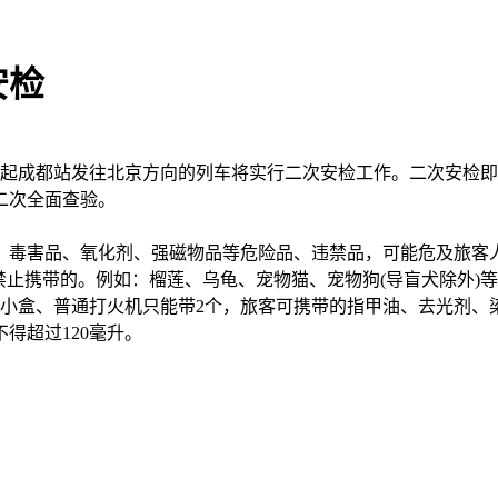
安检
5日起成都站发往北京方向的列车将实行二次安检工作。二次安检
二次全面查验。
：
、毒害品、氧化剂、强磁物品等危险品、违禁品，可能危及旅客
禁止携带的。例如：榴莲、乌龟、宠物猫、宠物狗(导盲犬除外)
小盒、普通打火机只能带2个，旅客可携带的指甲油、去光剂、染
得超过120毫升。