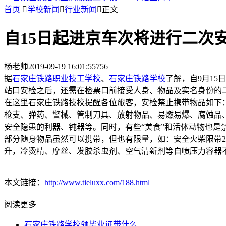
首页

学校新闻

行业新闻

正文
自15日起进京车次将进行二次
杨老师
2019-09-19 16:01:55
756
据
石家庄铁路职业技工学校
、
石家庄铁路学校
了解，自9月1
站口安检之后，还需在检票口前接受人身、物品及实名身份的
在这里石家庄铁路技校提醒各位旅客，安检禁止携带物品如下
枪支、弹药、警械、管制刀具、放射物品、易燃易爆、腐蚀品
安全隐患的利器、钝器等。同时，有些“美食”和活体动物也是
部分随身物品虽然可以携带，但也有限量，如：安全火柴限带2
升，冷烫精、摩丝、发胶杀虫剂、空气清新剂等自喷压力容器不
本文链接：
http://www.tieluxx.com/188.html
阅读更多
石家庄铁路学校领毕业证带什么