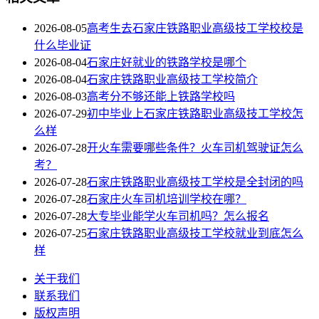
2026-08-05
高考生去石家庄铁路职业高级技工学校校是
什么毕业证
2026-08-04
石家庄好就业的铁路学校是哪个
2026-08-04
石家庄铁路职业高级技工学校简介
2026-08-03
高考分不够还能上铁路学校吗
2026-07-29
初中毕业上石家庄铁路职业高级技工学校怎
么样
2026-07-28
开火车需要哪些条件？火车司机驾驶证怎么
考？
2026-07-28
石家庄铁路职业高级技工学校是全封闭的吗
2026-07-28
石家庄火车司机培训学校在哪？
2026-07-28
大专毕业能学火车司机吗？怎么报名
2026-07-25
石家庄铁路职业高级技工学校就业到底怎么
样
关于我们
联系我们
版权声明